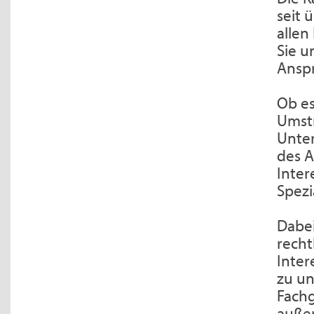
seit 
allen
Sie u
Ansp
Ob e
Umst
Unte
des A
Inter
Spezi
Dabei
recht
Inter
zu un
Fach
außer